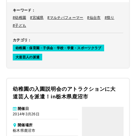
キーワード
：
#幼稚園
#宮城県
#マルチパフォーマー
#仙台市
#祭り
#子ども
カテゴリ
：
幼稚園・保育園・子供会・学校・学童・スポーツクラブ
大道芸人の派遣
幼稚園の入園説明会のアトラクションに大
道芸人を派遣！in栃木県鹿沼市
開催日
2014年3月26日
開催場所
栃木県鹿沼市