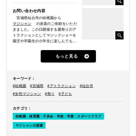
お問い合わせ内容
宮城県仙台市の幼稚園から
マジシャン
の派遣のご依頼をいただ
きました。この日開催する夏祭りのア
トラクションとしてマジックショーを
園児や卒園生の小学生に楽しんでもら
いたいとのことでした。
もっと見る
キーワード
：
#幼稚園
#宮城県
#アトラクション
#仙台市
#女性マジシャン
#祭り
#子ども
カテゴリ
：
幼稚園・保育園・子供会・学校・学童・スポーツクラブ
マジシャンの派遣