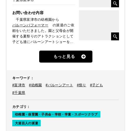
千葉県富津市
お問い合わせ内容
千葉県富津市の幼稚園から
バルーンパフォーマー
の派遣のご依
頼をいただきました。園と父母会が開
催する夏祭りのアトラクションとして
子ども達にバルーンアートショーを見
せてあげたいとのことでした。
もっと見る
キーワード
：
#富津市
#幼稚園
#バルーンアート
#祭り
#子ども
#千葉県
カテゴリ
：
幼稚園・保育園・子供会・学校・学童・スポーツクラブ
大道芸人の派遣