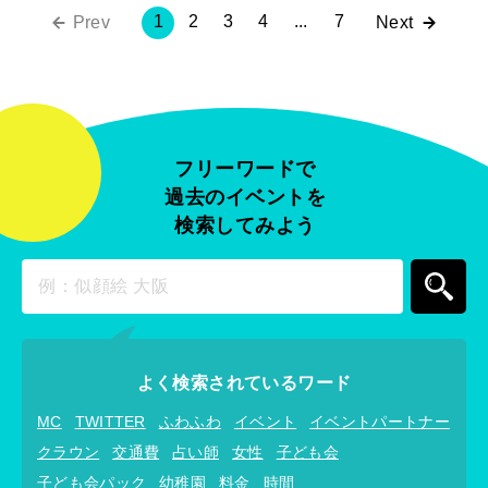
1
2
3
4
...
7
Prev
Next
フリーワードで
過去のイベントを
検索してみよう
よく検索されているワード
MC
TWITTER
ふわふわ
イベント
イベントパートナー
クラウン
交通費
占い師
女性
子ども会
子ども会パック
幼稚園
料金
時間