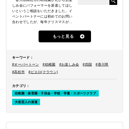
香川県高松市の幼稚園さんからお楽
しみ会にパフォーマーを派遣してほし
いというご相談をいただきました。イ
ベントパートナーには初めてのお問い
合わせでしたが、毎年クリスマスが近
いこの時期に外部からパフォーマーを
呼んで園児達に楽しんでいただいてい
もっと見る
るそうです。ホームページをご覧いた
だき、音楽大好きなクラウン、“カノ
ン”と“潤”によるコンビ「オーバートー
ン」が気になったということでご手配
キーワード
：
しました。
#オーバートーン
#幼稚園
#お楽しみ会
#四国
#香川県
#高松市
#ピエロ(クラウン)
カテゴリ
：
幼稚園・保育園・子供会・学校・学童・スポーツクラブ
大道芸人の派遣