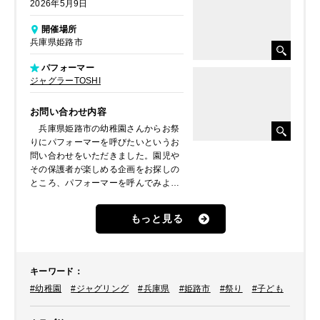
2026年5月9日
開催場所
兵庫県姫路市
パフォーマー
ジャグラーTOSHI
お問い合わせ内容
兵庫県姫路市の幼稚園さんからお祭
りにパフォーマーを呼びたいというお
問い合わせをいただきました。園児や
その保護者が楽しめる企画をお探しの
ところ、パフォーマーを呼んでみよう
という案が出て、イベントパートナー
に問い合わせてくださったとのことで
もっと見る
した。そこで、幼稚園や保育園などの
イベントに出演回数も多いパフォーマ
ーを数名ご提案。ご検討の結果、関西
を拠点に活動中のジャグラーTOSHIが
キーワード
：
選ばれました。
#幼稚園
#ジャグリング
#兵庫県
#姫路市
#祭り
#子ども