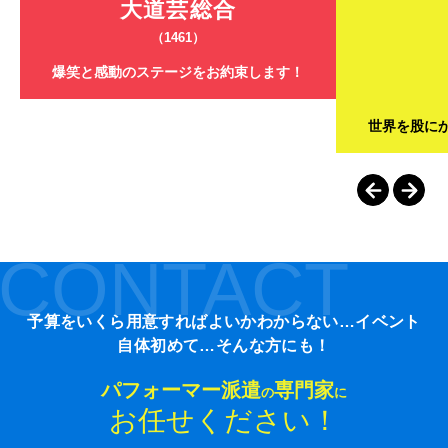
大道芸総合
（1461）
爆笑と感動のステージをお約束します！
世界を股に
CONTACT
予算をいくら用意すればよいかわからない…イベント
自体初めて…そんな方にも！
パフォーマー派遣
専門家
の
に
お任せください！