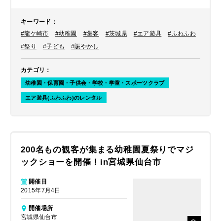
キーワード
：
#龍ケ崎市
#幼稚園
#集客
#茨城県
#エア遊具
#ふわふわ
#祭り
#子ども
#賑やかし
カテゴリ
：
幼稚園・保育園・子供会・学校・学童・スポーツクラブ
エア遊具(ふわふわ)のレンタル
200名もの観客が集まる幼稚園夏祭りでマジ
ックショーを開催！in宮城県仙台市
開催日
2015年7月4日
開催場所
宮城県仙台市