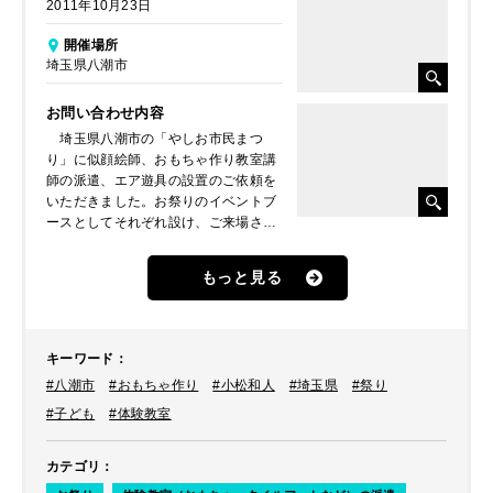
2011年10月23日
開催場所
埼玉県八潮市
お問い合わせ内容
埼玉県八潮市の「やしお市民まつ
り」に似顔絵師、おもちゃ作り教室講
師の派遣、エア遊具の設置のご依頼を
いただきました。お祭りのイベントブ
ースとしてそれぞれ設け、ご来場され
たお客様に楽しんでいただきたいとの
ことでした。ここでは、おもちゃ作り
もっと見る
教室の様子をレポートしたいと思いま
す。
キーワード
：
#八潮市
#おもちゃ作り
#小松和人
#埼玉県
#祭り
#子ども
#体験教室
カテゴリ
：