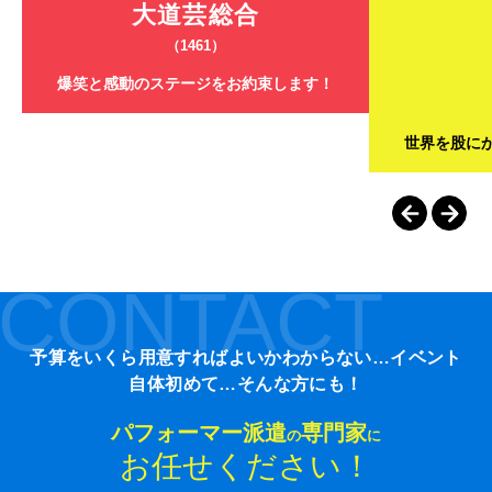
大道芸総合
（1461）
爆笑と感動のステージをお約束します！
世界を股に
CONTACT
予算をいくら用意すればよいかわからない…イベント
自体初めて…そんな方にも！
パフォーマー派遣
専門家
の
に
お任せください！