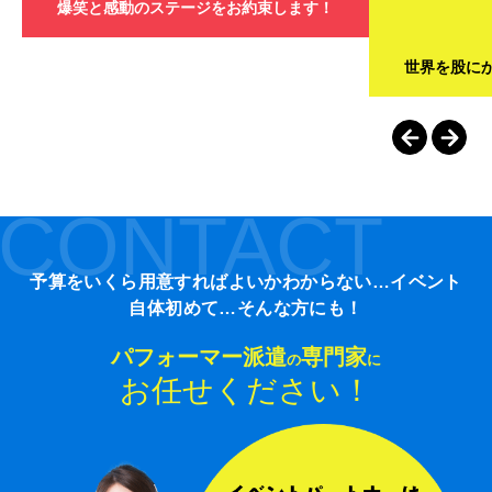
爆笑と感動のステージをお約束します！
世界を股に
CONTACT
予算をいくら用意すればよいかわからない…イベント
自体初めて…そんな方にも！
パフォーマー派遣
専門家
の
に
お任せください！