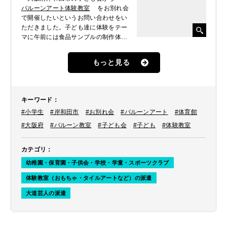
バルーンアート体験教室
をお別れ会
で開催したいというお問い合わせをい
ただきました。子ども達に体験をテー
マに午前には食品サンプルの制作体験
を行うため、午後からの催しとしてご
依頼をいただきました。
もっと見る
キーワード
：
#小学生
#岸和田市
#お別れ会
#バルーンアート
#体育館
#大阪府
#バルーン教室
#子ども会
#子ども
#体験教室
カテゴリ
：
幼稚園・保育園・子供会・学校・学童・スポーツクラブ
体験教室（おもちゃ・タイルアートなど）の派遣
大道芸人の派遣