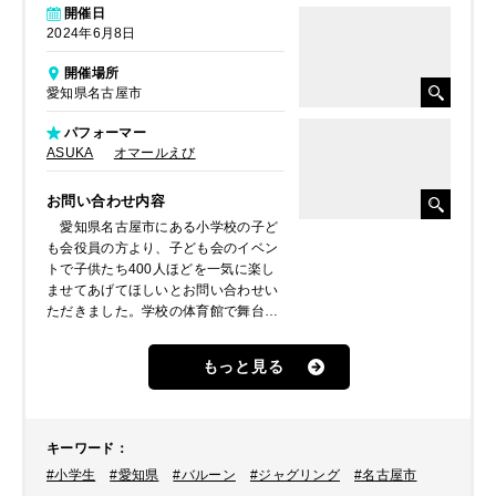
開催日
2024年6月8日
開催場所
愛知県名古屋市
パフォーマー
ASUKA
オマールえび
お問い合わせ内容
愛知県名古屋市にある小学校の子ど
も会役員の方より、子ども会のイベン
トで子供たち400人ほどを一気に楽し
ませてあげてほしいとお問い合わせい
ただきました。学校の体育館で舞台も
あるのですが、人数が多いので遠くか
ら見ても分かりやすいネタをする大道
もっと見る
芸人を希望とのことでした。中部を中
心に活動をしている大道芸人を数名紹
介させていただき、そこから２名が選
ばれ派遣させていただく運びとなりま
キーワード
：
した。
#小学生
#愛知県
#バルーン
#ジャグリング
#名古屋市