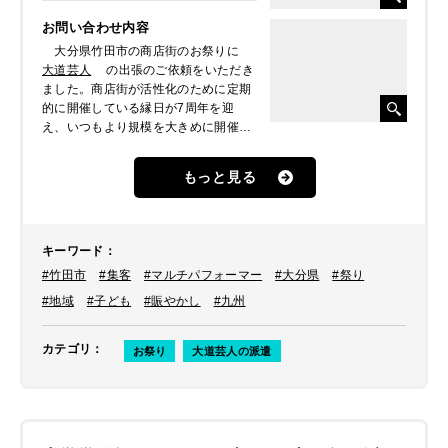
お問い合わせ内容
大分県竹田市の商店街のお祭りに
大道芸人
の出張のご依頼をいただき
ました。商店街が活性化のために定期
的に開催している縁日が7周年を迎
え、いつもより規模を大きめに開催す
るにあたり、子ども太鼓やフラダンス
などのステージイベントの一つとして
もっと見る
大道芸人のパフォーマンスを来場者に
楽しんでもらいたいとのことでした。
キーワード
：
#竹田市
#集客
#マルチパフォーマー
#大分県
#祭り
#地域
#子ども
#賑やかし
#九州
カテゴリ
：
お祭り
大道芸人の派遣