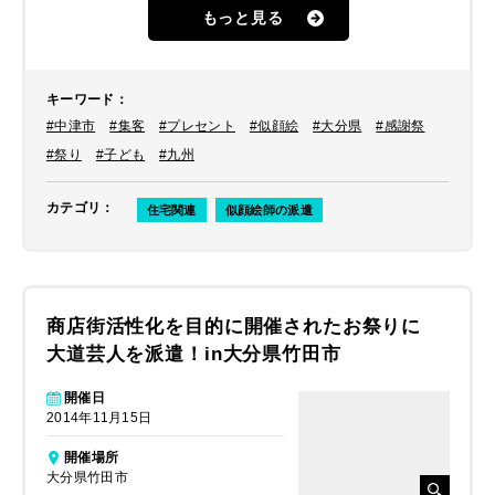
もっと見る
キーワード
：
#中津市
#集客
#プレセント
#似顔絵
#大分県
#感謝祭
#祭り
#子ども
#九州
カテゴリ
：
住宅関連
似顔絵師の派遣
商店街活性化を目的に開催されたお祭りに
大道芸人を派遣！in大分県竹田市
開催日
2014年11月15日
開催場所
大分県竹田市