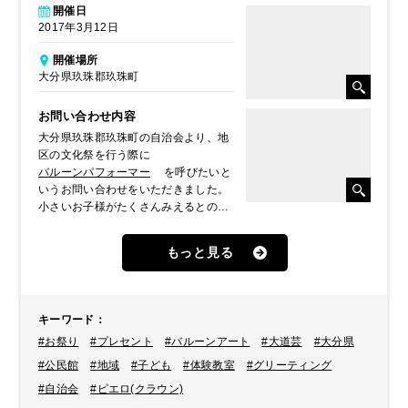
開催日
2017年3月12日
開催場所
大分県玖珠郡玖珠町
お問い合わせ内容
大分県玖珠郡玖珠町の自治会より、地
区の文化祭を行う際に
バルーンパフォーマー
を呼びたいと
いうお問い合わせをいただきました。
小さいお子様がたくさんみえるとのこ
とだったので、より親しみやすいよう
にバルーンアートができる
もっと見る
ピエロ（クラウン）
をご提案、派遣
しました。
キーワード
：
#お祭り
#プレセント
#バルーンアート
#大道芸
#大分県
#公民館
#地域
#子ども
#体験教室
#グリーティング
#自治会
#ピエロ(クラウン)