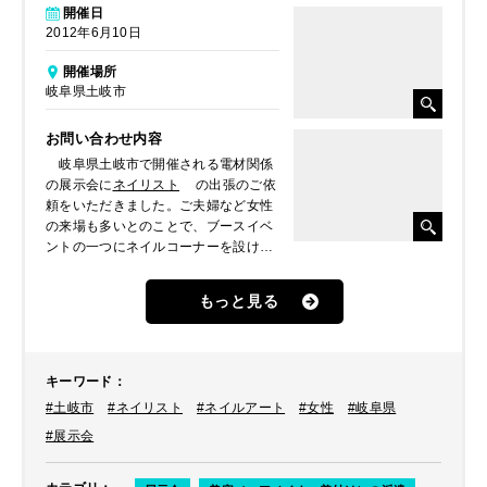
開催日
2012年6月10日
開催場所
岐阜県土岐市
お問い合わせ内容
岐阜県土岐市で開催される電材関係
の展示会に
ネイリスト
の出張のご依
頼をいただきました。ご夫婦など女性
の来場も多いとのことで、ブースイベ
ントの一つにネイルコーナーを設けた
いとのことでした。
もっと見る
キーワード
：
#土岐市
#ネイリスト
#ネイルアート
#女性
#岐阜県
#展示会