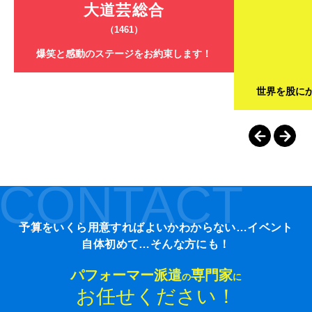
大道芸総合
（1461）
爆笑と感動のステージをお約束します！
世界を股に
CONTACT
予算をいくら用意すればよいかわからない…イベント
自体初めて…そんな方にも！
パフォーマー派遣
専門家
の
に
お任せください！