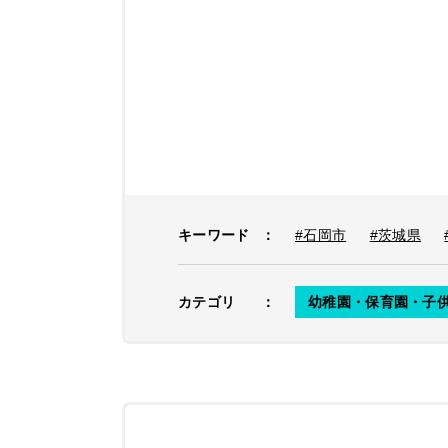
キーワード
：
#石岡市
#茨城県
カテゴリ
：
幼稚園・保育園・子