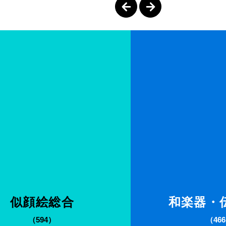
似顔絵総合
和楽器・
（594）
（46