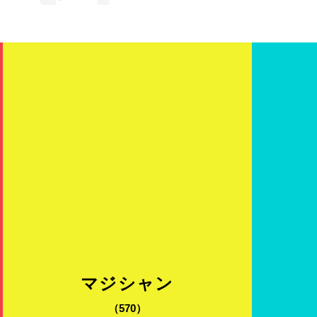
RE
マジシャン
（570）