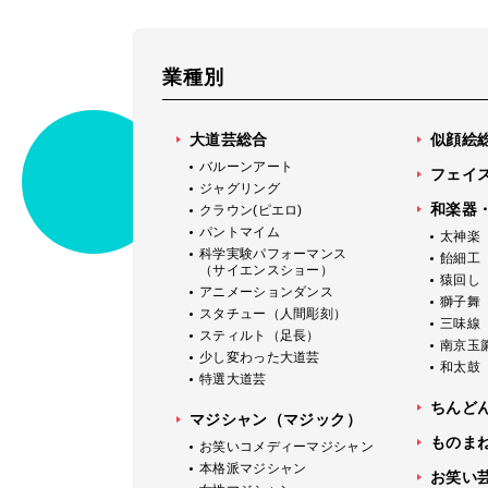
業種別
大道芸総合
似顔絵
バルーンアート
フェイ
ジャグリング
和楽器
クラウン(ピエロ)
パントマイム
太神楽
科学実験パフォーマンス
飴細工
（サイエンスショー）
猿回し
アニメーションダンス
獅子舞
スタチュー（人間彫刻）
三味線
スティルト（足長）
南京玉
少し変わった大道芸
和太鼓
特選大道芸
ちんど
マジシャン（マジック）
ものま
お笑いコメディーマジシャン
本格派マジシャン
お笑い