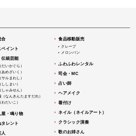
総合
食品移動販売
クレープ
スペイント
メロンパン
・伝統芸能
ふわふわレンタル
（だいかぐら）
（あめざいく）
司会・MC
（サルまわし）
占い師
（ししまい）
（しゃみせん）
ヘアメイク
簾（なんきんたますだれ）
（わだいこ）
着付け
ネイル（ネイルアート）
ん屋・鳴り物
クラシック演奏
ねタレント
歌のお姉さん
芸人