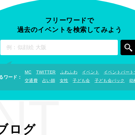
フリーワードで
過去のイベントを
検索してみよう
MC
TWITTER
ふわふわ
イベント
イベントパート
るワード
：
交通費
占い師
女性
子ども会
子ども会パック
幼
NT
ブログ