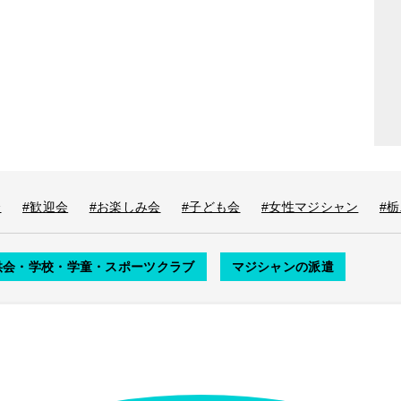
会
#歓迎会
#お楽しみ会
#子ども会
#女性マジシャン
#
供会・学校・学童・スポーツクラブ
マジシャンの派遣