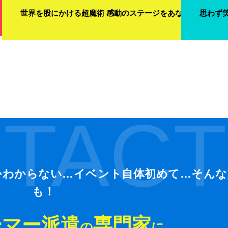
世界を股にかける超魔術 感動のステージをあなたの元に届
思わず
TACT
かわからない…イベント自体初めて…そんな
も！
ーマー派遣
専門家
の
に