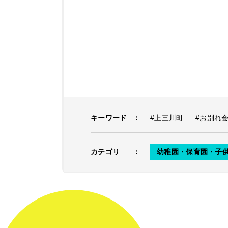
キーワード
：
#上三川町
#お別れ
カテゴリ
：
幼稚園・保育園・子