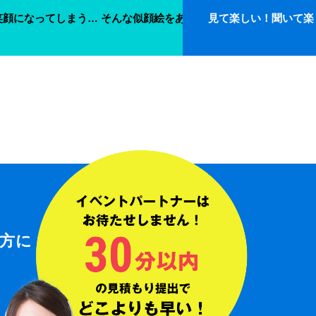
けます！
笑顔になってしまう… そんな似顔絵をあなたの元にお届けします。
見て楽しい！聞いて楽
方に