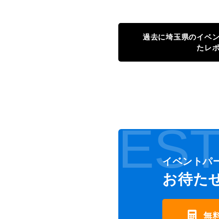
過去に埼玉県のイベ
たレ
EST
イベントパ
お待た
無