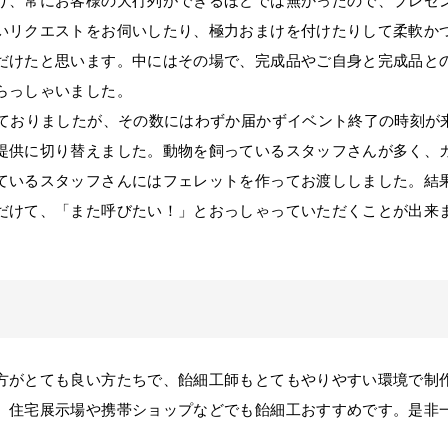
、常にお客様の大行列ができるほどでは無かったので、プレゼ
いリクエストをお伺いしたり、極力おまけを付けたりして柔軟か
だけたと思います。中にはその場で、完成品やご自身と完成品と
らっしゃいました。
ておりましたが、その数にはわずか届かずイベント終了の時刻が
提供に切り替えました。動物を飼っているスタッフさんが多く、
ているスタッフさんにはフェレットを作ってお渡ししました。結
だけて、「また呼びたい！」とおっしゃっていただくことが出来
がとても良い方たちで、飴細工師もとてもやりやすい環境で制
、住宅展示場や携帯ショップなどでも飴細工おすすめです。是非