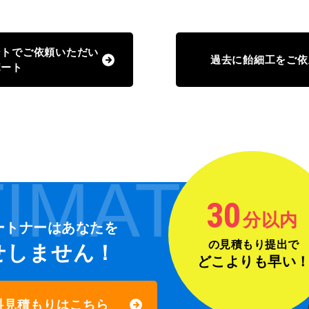
ントでご依頼いただい
過去に飴細工をご依
ポート
IMATE
30
分以内
ートナーは
あなたを
の見積もり提出で
せしません！
どこよりも早い
料見積もりはこちら