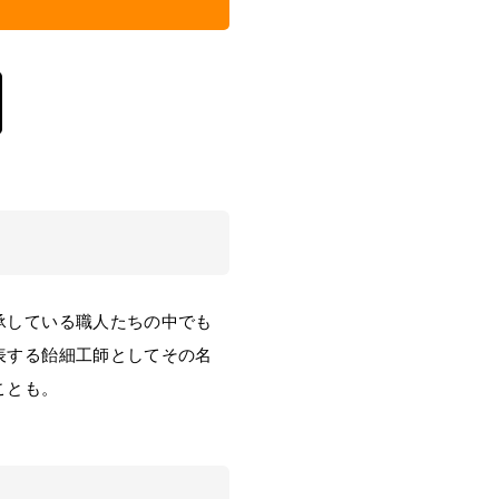
承している職人たちの中でも
表する飴細工師としてその名
ことも。