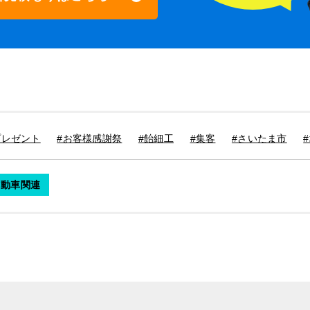
プレゼント
#お客様感謝祭
#飴細工
#集客
#さいたま市
自動車関連