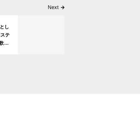
とし
がステ
歌山