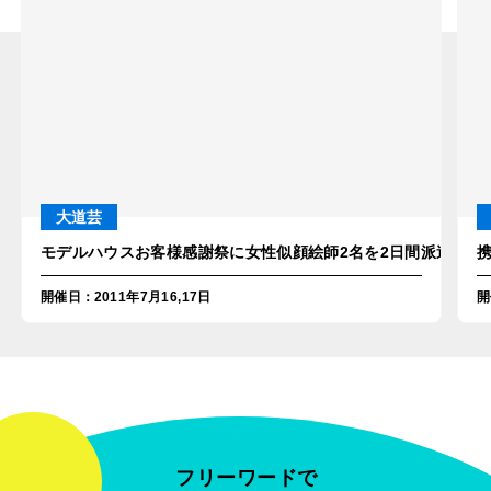
大道芸
モデルハウスお客様感謝祭に女性似顔絵師2名を2日間派遣！in
開催日
：
2011年7月16,17日
開
フリーワードで