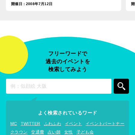
開催日
：
2008年7月12日
開
フリーワードで
過去のイベントを
検索してみよう
よく検索されているワード
MC
TWITTER
ふわふわ
イベント
イベントパートナー
クラウン
交通費
占い師
女性
子ども会