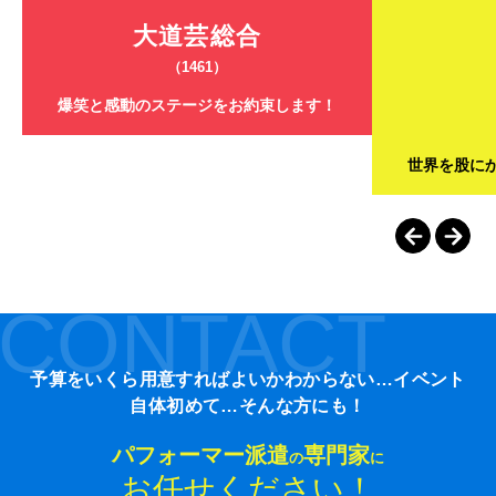
大道芸総合
（1461）
爆笑と感動のステージをお約束します！
世界を股に
CONTACT
予算をいくら用意すればよいかわからない…イベント
自体初めて…そんな方にも！
パフォーマー派遣
専門家
の
に
お任せください！