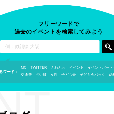
フリーワードで
過去のイベントを
検索してみよう
MC
TWITTER
ふわふわ
イベント
イベントパート
るワード
：
交通費
占い師
女性
子ども会
子ども会パック
幼
NT