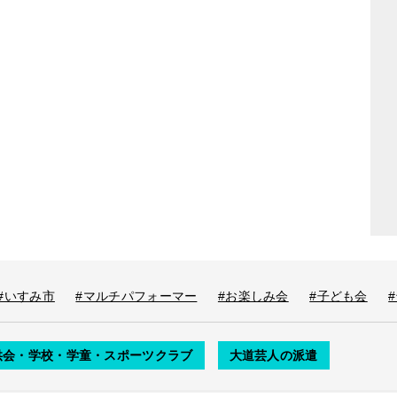
#いすみ市
#マルチパフォーマー
#お楽しみ会
#子ども会
供会・学校・学童・スポーツクラブ
大道芸人の派遣