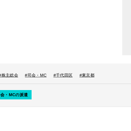
#株主総会
#司会・MC
#千代田区
#東京都
司会・MCの派遣