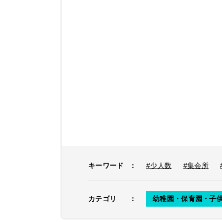
キーワード
：
#少人数
#集会所
カテゴリ
：
幼稚園・保育園・子