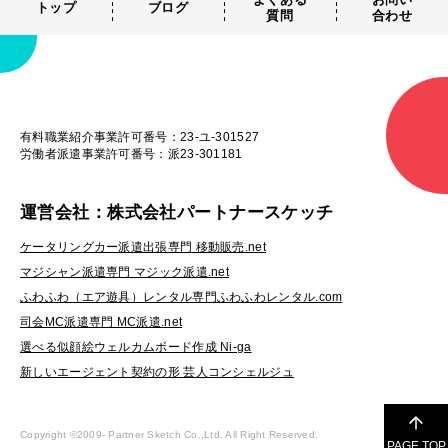
トップ
ブログ
質問
合わせ
有料職業紹介事業許可番号：23-ユ-301527
労働者派遣事業許可番号：派23-301181
運営会社：株式会社パートナースケッチ
ケータリングカー派遣出張専門 移動販売.net
マジシャン派遣専門 マジック派遣.net
ふわふわ（エア遊具）レンタル専門ふわふわレンタル.com
司会MC派遣専門 MC派遣.net
選べる似顔絵ウェルカムボード作成 Ni-ga
新しいエージェント契約の形 芸人コンシェルジュ
Copyright ©2009-
Partner Sketch Co.,Ltd. All Right Reserved.
PAGE TOP