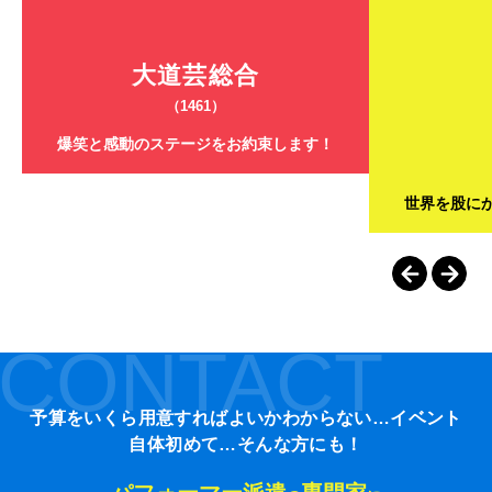
大道芸総合
（1461）
爆笑と感動のステージをお約束します！
世界を股に
CONTACT
予算をいくら用意すればよいかわからない…イベント
自体初めて…そんな方にも！