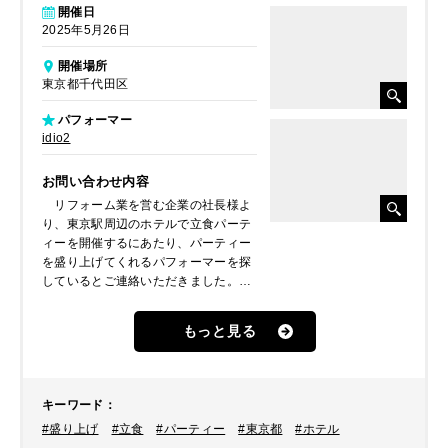
開催日
2025年5月26日
開催場所
東京都千代田区
パフォーマー
idio2
お問い合わせ内容
リフォーム業を営む企業の社長様よ
り、東京駅周辺のホテルで立食パーテ
ィーを開催するにあたり、パーティー
を盛り上げてくれるパフォーマーを探
しているとご連絡いただきました。
弊社からおすすめのパフォーマーを
紹介させていただき、是非idio2のお二
もっと見る
人にお願いしたいということで早速ご
依頼いただきました。
キーワード
：
#盛り上げ
#立食
#パーティー
#東京都
#ホテル