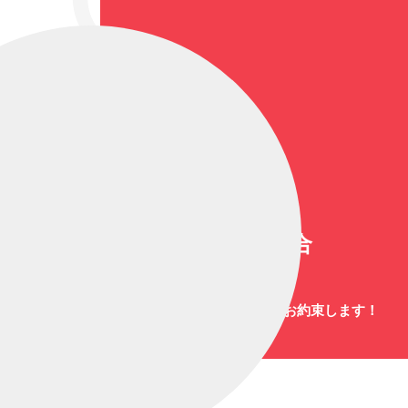
大道芸総合
（1461）
爆笑と感動のステージをお約束します！