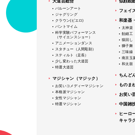
大道芸総合
似顔絵
バルーンアート
フェイ
ジャグリング
和楽器
クラウン(ピエロ)
パントマイム
太神楽
科学実験パフォーマンス
飴細工
（サイエンスショー）
猿回し
アニメーションダンス
獅子舞
スタチュー（人間彫刻）
三味線
スティルト（足長）
南京玉
少し変わった大道芸
和太鼓
特選大道芸
ちんど
マジシャン（マジック）
ものま
お笑いコメディーマジシャン
本格派マジシャン
お笑い
女性マジシャン
中国雑
特選マジシャン
ヒーロ
キャラ