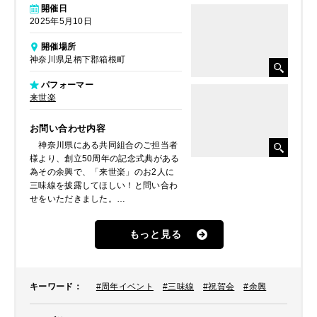
開催日
2025年5月10日
開催場所
神奈川県足柄下郡箱根町
パフォーマー
来世楽
お問い合わせ内容
神奈川県にある共同組合のご担当者
様より、創立50周年の記念式典がある
為その余興で、「来世楽」のお2人に
三味線を披露してほしい！と問い合わ
せをいただきました。
ご担当者様が事前にイベントパート
ナーのHPをご覧になられ、是非お2人
もっと見る
にとのことでした。
キーワード
：
#周年イベント
#三味線
#祝賀会
#余興