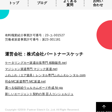
よくある
お問い
トップ
ブログ
質問
合わせ
有料職業紹介事業許可番号：23-ユ-301527
労働者派遣事業許可番号：派23-301181
運営会社：株式会社パートナースケッチ
ケータリングカー派遣出張専門 移動販売.net
マジシャン派遣専門 マジック派遣.net
ふわふわ（エア遊具）レンタル専門ふわふわレンタル.com
司会MC派遣専門 MC派遣.net
選べる似顔絵ウェルカムボード作成 Ni-ga
新しいエージェント契約の形 芸人コンシェルジュ
Copyright ©2009-
Partner Sketch Co.,Ltd. All Right Reserved.