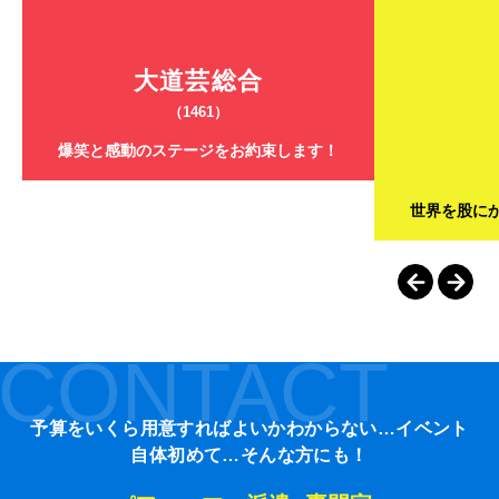
大道芸総合
（1461）
爆笑と感動のステージをお約束します！
世界を股に
CONTACT
予算をいくら用意すればよいかわからない…イベント
自体初めて…そんな方にも！