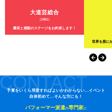
大道芸総合
（1461）
爆笑と感動のステージをお約束します！
世界を股に
CONTACT
予算をいくら用意すればよいかわからない…イベント
自体初めて…そんな方にも！
パフォーマー派遣
専門家
の
に