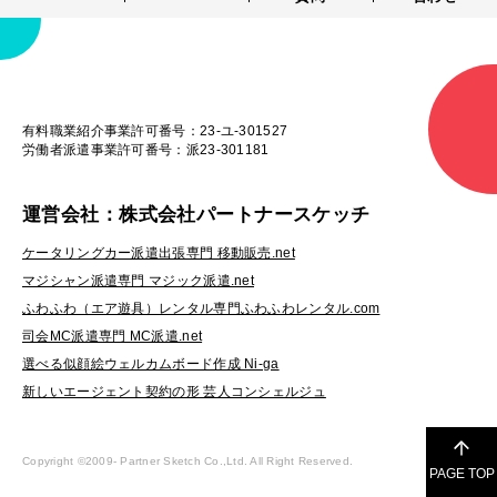
有料職業紹介事業許可番号：23-ユ-301527
労働者派遣事業許可番号：派23-301181
運営会社：株式会社パートナースケッチ
ケータリングカー派遣出張専門 移動販売.net
マジシャン派遣専門 マジック派遣.net
ふわふわ（エア遊具）レンタル専門ふわふわレンタル.com
司会MC派遣専門 MC派遣.net
選べる似顔絵ウェルカムボード作成 Ni-ga
新しいエージェント契約の形 芸人コンシェルジュ
Copyright ©2009-
Partner Sketch Co.,Ltd. All Right Reserved.
PAGE TOP