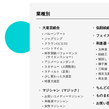
業種別
大道芸総合
似顔絵
バルーンアート
フェイ
ジャグリング
和楽器
クラウン(ピエロ)
パントマイム
太神楽
科学実験パフォーマンス
飴細工
（サイエンスショー）
猿回し
アニメーションダンス
獅子舞
スタチュー（人間彫刻）
三味線
スティルト（足長）
南京玉
少し変わった大道芸
和太鼓
特選大道芸
ちんど
マジシャン（マジック）
ものま
お笑いコメディーマジシャン
本格派マジシャン
お笑い
女性マジシャン