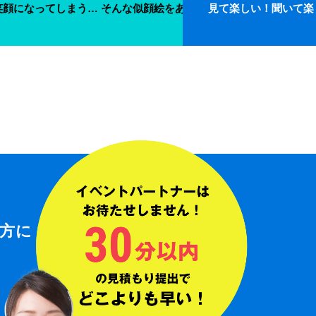
けます！
笑顔になってしまう… そんな似顔絵をあなたの元にお届けします。
見て楽しい！聞いて楽
方に