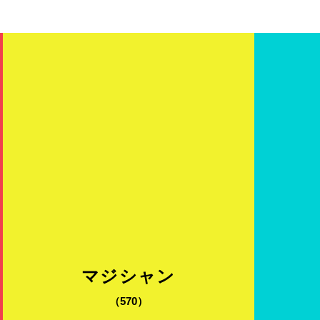
RE
マジシャン
（570）