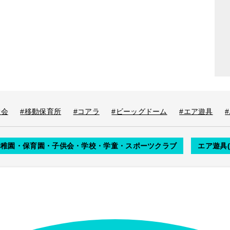
大会
#移動保育所
#コアラ
#ビーッグドーム
#エア遊具
幼稚園・保育園・子供会・学校・学童・スポーツクラブ
エア遊具