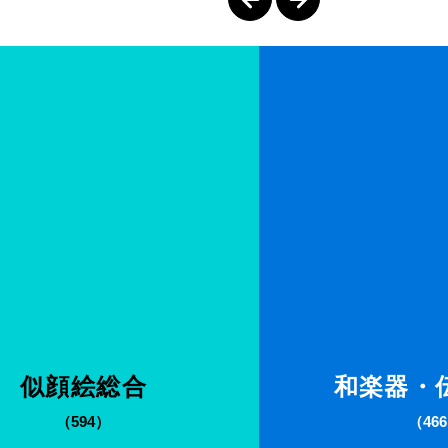
似顔絵総合
和楽器・
（594）
（46