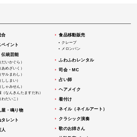
総合
食品移動販売
クレープ
スペイント
メロンパン
・伝統芸能
ふわふわレンタル
（だいかぐら）
（あめざいく）
司会・MC
（サルまわし）
占い師
（ししまい）
（しゃみせん）
ヘアメイク
簾（なんきんたますだれ）
（わだいこ）
着付け
ネイル（ネイルアート）
ん屋・鳴り物
クラシック演奏
ねタレント
歌のお姉さん
芸人