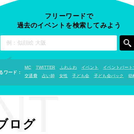
フリーワードで
過去のイベントを
検索してみよう
MC
TWITTER
ふわふわ
イベント
イベントパート
るワード
：
交通費
占い師
女性
子ども会
子ども会パック
幼
NT
ブログ