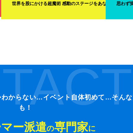
世界を股にかける超魔術 感動のステージをあなたの元に届
思わず
TACT
かわからない…イベント自体初めて…そんな
も！
ーマー派遣
専門家
の
に